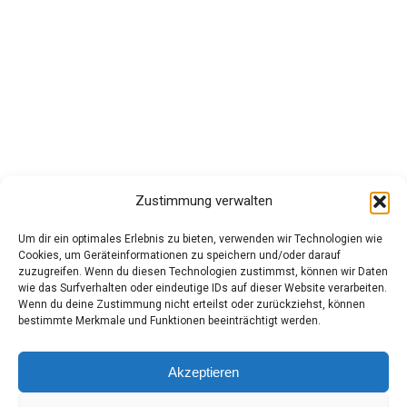
März 2025
Februar 2025
Januar 2025
Kategorien
Apple
Edge Browser
Zustimmung verwalten
Linux
Um dir ein optimales Erlebnis zu bieten, verwenden wir Technologien wie
MacOS
Cookies, um Geräteinformationen zu speichern und/oder darauf
zuzugreifen. Wenn du diesen Technologien zustimmst, können wir Daten
Microsoft
wie das Surfverhalten oder eindeutige IDs auf dieser Website verarbeiten.
Wenn du deine Zustimmung nicht erteilst oder zurückziehst, können
Netzwerk
bestimmte Merkmale und Funktionen beeinträchtigt werden.
PC-Tips
Windows
Akzeptieren
Windows11