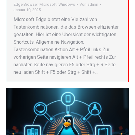
Edge Browser
,
Microsoft
,
Windows
Von
admin
Januar 10, 2025
Microsoft Edge bietet eine Vielzahl von
Tastenkombinationen, die das Browsen effizienter
gestalten. Hier ist eine Übersicht der wichtigsten
Shortcuts: Allgemeine Navigation:
Tastenkombination Aktion Alt + Pfeil links Zur
vorherigen Seite navigieren Alt + Pfeil rechts Zur
nächsten Seite navigieren F5 oder Strg + R Seite
neu laden Shift + F5 oder Strg + Shift +…