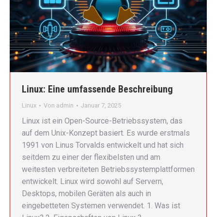
Linux: Eine umfassende Beschreibung
Linux
Von
admin
Januar 7, 2025
Linux ist ein Open-Source-Betriebssystem, das
auf dem Unix-Konzept basiert. Es wurde erstmals
1991 von Linus Torvalds entwickelt und hat sich
seitdem zu einer der flexibelsten und am
weitesten verbreiteten Betriebssystemplattformen
entwickelt. Linux wird sowohl auf Servern,
Desktops, mobilen Geräten als auch in
eingebetteten Systemen verwendet. 1. Was ist