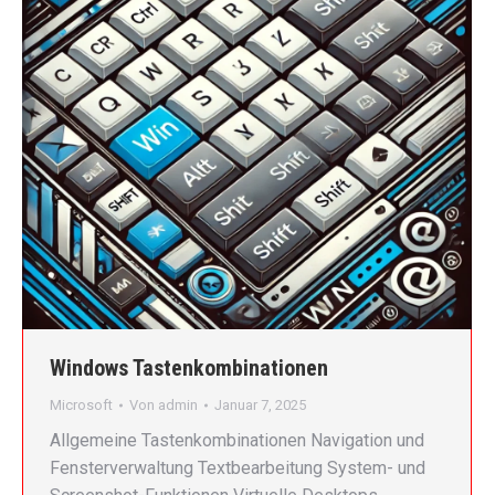
Windows Tastenkombinationen
Microsoft
Von
admin
Januar 7, 2025
Allgemeine Tastenkombinationen Navigation und
Fensterverwaltung Textbearbeitung System- und