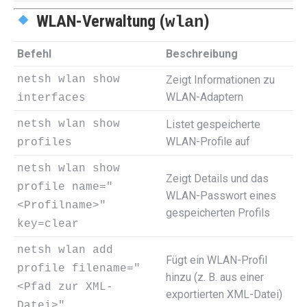
WLAN-Verwaltung (
)
wlan
Befehl
Beschreibung
netsh wlan show
Zeigt Informationen zu
WLAN-Adaptern
interfaces
netsh wlan show
Listet gespeicherte
WLAN-Profile auf
profiles
netsh wlan show
Zeigt Details und das
profile name="
WLAN-Passwort eines
<Profilname>"
gespeicherten Profils
key=clear
netsh wlan add
Fügt ein WLAN-Profil
profile filename="
hinzu (z. B. aus einer
<Pfad zur XML-
exportierten XML-Datei)
Datei>"