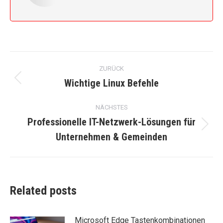
Kommentarnavigation
ZURÜCK
Wichtige Linux Befehle
Vorheriger
Beitrag:
NÄCHSTES
Professionelle IT-Netzwerk-Lösungen für
Nächster
Unternehmen & Gemeinden
Beitrag:
Related posts
Microsoft Edge Tastenkombinationen