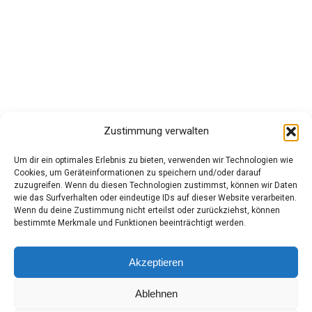
Februar 2025
Januar 2025
Kategorien
Apple
Edge Browser
Zustimmung verwalten
Linux
Um dir ein optimales Erlebnis zu bieten, verwenden wir Technologien wie
MacOS
Cookies, um Geräteinformationen zu speichern und/oder darauf
zuzugreifen. Wenn du diesen Technologien zustimmst, können wir Daten
Microsoft
wie das Surfverhalten oder eindeutige IDs auf dieser Website verarbeiten.
Wenn du deine Zustimmung nicht erteilst oder zurückziehst, können
Netzwerk
bestimmte Merkmale und Funktionen beeinträchtigt werden.
PC-Tips
Windows
Akzeptieren
Windows11
Ablehnen