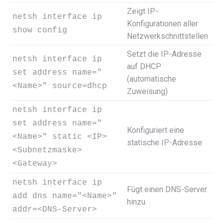
Zeigt IP-
netsh interface ip
Konfigurationen aller
show config
Netzwerkschnittstellen
Setzt die IP-Adresse
netsh interface ip
auf DHCP
set address name="
(automatische
<Name>" source=dhcp
Zuweisung)
netsh interface ip
set address name="
Konfiguriert eine
<Name>" static <IP>
statische IP-Adresse
<Subnetzmaske>
<Gateway>
netsh interface ip
Fügt einen DNS-Server
add dns name="<Name>"
hinzu
addr=<DNS-Server>