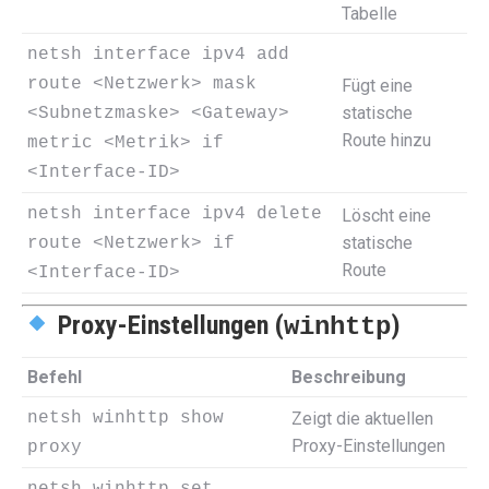
Tabelle
netsh interface ipv4 add
route <Netzwerk> mask
Fügt eine
statische
<Subnetzmaske> <Gateway>
Route hinzu
metric <Metrik> if
<Interface-ID>
netsh interface ipv4 delete
Löscht eine
statische
route <Netzwerk> if
Route
<Interface-ID>
Proxy-Einstellungen (
)
winhttp
Befehl
Beschreibung
netsh winhttp show
Zeigt die aktuellen
Proxy-Einstellungen
proxy