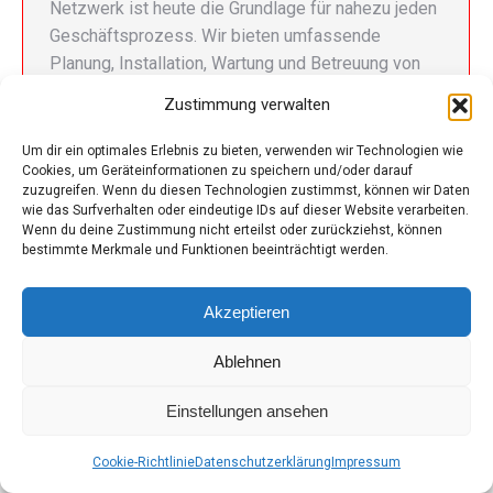
Netzwerk ist heute die Grundlage für nahezu jeden
Geschäftsprozess. Wir bieten umfassende
Planung, Installation, Wartung und Betreuung von
Netzwerkinfrastrukturen auf Basis der bewährten
Zustimmung verwalten
Technologien von Ubiquiti, UniFi und MikroTik. Von
kleinen Unternehmensnetzwerken bis hin zu…
Um dir ein optimales Erlebnis zu bieten, verwenden wir Technologien wie
Cookies, um Geräteinformationen zu speichern und/oder darauf
zuzugreifen. Wenn du diesen Technologien zustimmst, können wir Daten
wie das Surfverhalten oder eindeutige IDs auf dieser Website verarbeiten.
Wenn du deine Zustimmung nicht erteilst oder zurückziehst, können
bestimmte Merkmale und Funktionen beeinträchtigt werden.
© iT-Stuff.at
Akzeptieren
Footer
© 2026
Ablehnen
Einstellungen ansehen
Cookie-Richtlinie
Datenschutzerklärung
Impressum