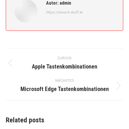
Autor:
admin
https://www.it-stuff.at
Kommentarnavigation
ZURÜCK
Apple Tastenkombinationen
Vorheriger
Beitrag:
NÄCHSTES
Microsoft Edge Tastenkombinationen
Nächster
Beitrag:
Related posts