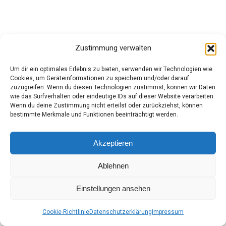
Kategorien
Apple
Edge Browser
Zustimmung verwalten
Linux
Um dir ein optimales Erlebnis zu bieten, verwenden wir Technologien wie
MacOS
Cookies, um Geräteinformationen zu speichern und/oder darauf
zuzugreifen. Wenn du diesen Technologien zustimmst, können wir Daten
Microsoft
wie das Surfverhalten oder eindeutige IDs auf dieser Website verarbeiten.
Wenn du deine Zustimmung nicht erteilst oder zurückziehst, können
Netzwerk
bestimmte Merkmale und Funktionen beeinträchtigt werden.
PC-Tips
Windows
Akzeptieren
Windows11
Ablehnen
Einstellungen ansehen
© iT-Stuff.at
Footer
Cookie-Richtlinie
Datenschutzerklärung
Impressum
© 2026