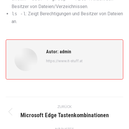
Besitzer von Dateien/Verzeichnissen.
: Zeigt Berechtigungen und Besitzer von Dateien
ls -l
an.
Autor:
admin
https://www.it-stuff.at
Kommentarnavigation
ZURÜCK
Microsoft Edge Tastenkombinationen
Vorheriger
Beitrag: