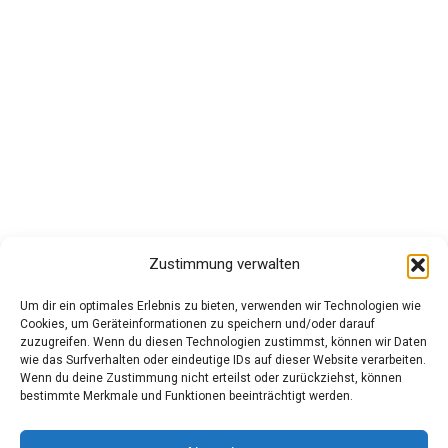
Archiv
März 2025
Februar 2025
Januar 2025
Kategorien
Apple
Edge Browser
Zustimmung verwalten
Linux
Um dir ein optimales Erlebnis zu bieten, verwenden wir Technologien wie
MacOS
Cookies, um Geräteinformationen zu speichern und/oder darauf
zuzugreifen. Wenn du diesen Technologien zustimmst, können wir Daten
Microsoft
wie das Surfverhalten oder eindeutige IDs auf dieser Website verarbeiten.
Wenn du deine Zustimmung nicht erteilst oder zurückziehst, können
Netzwerk
bestimmte Merkmale und Funktionen beeinträchtigt werden.
PC-Tips
Windows