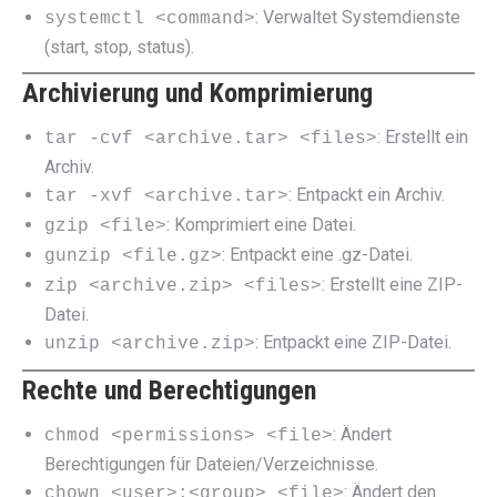
: Verwaltet Systemdienste
systemctl <command>
(start, stop, status).
Archivierung und Komprimierung
: Erstellt ein
tar -cvf <archive.tar> <files>
Archiv.
: Entpackt ein Archiv.
tar -xvf <archive.tar>
: Komprimiert eine Datei.
gzip <file>
: Entpackt eine .gz-Datei.
gunzip <file.gz>
: Erstellt eine ZIP-
zip <archive.zip> <files>
Datei.
: Entpackt eine ZIP-Datei.
unzip <archive.zip>
Rechte und Berechtigungen
: Ändert
chmod <permissions> <file>
Berechtigungen für Dateien/Verzeichnisse.
: Ändert den
chown <user>:<group> <file>