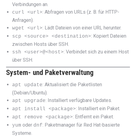
Verbindungen an.
: Abfragen von URLs (z. B. für HTTP-
curl <url>
Anfragen).
: Lädt Dateien von einer URL herunter.
wget <url>
: Kopiert Dateien
scp <source> <destination>
zwischen Hosts über SSH.
: Verbindet sich zu einem Host
ssh <user>@<host>
über SSH.
System- und Paketverwaltung
: Aktualisiert die Paketlisten
apt update
(Debian/Ubuntu).
: Installiert verfügbare Updates.
apt upgrade
: Installiert ein Paket.
apt install <package>
: Entfernt ein Paket.
apt remove <package>
oder
: Paketmanager für Red Hat-basierte
yum
dnf
Systeme.