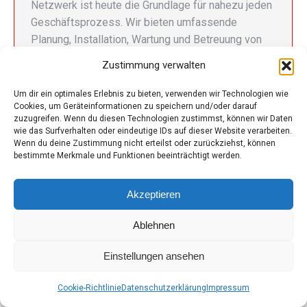
Netzwerk ist heute die Grundlage für nahezu jeden
Geschäftsprozess. Wir bieten umfassende
Planung, Installation, Wartung und Betreuung von
Netzwerkinfrastrukturen auf Basis der bewährten
Zustimmung verwalten
Technologien von Ubiquiti, UniFi und MikroTik. Von
kleinen Unternehmensnetzwerken bis hin zu…
Um dir ein optimales Erlebnis zu bieten, verwenden wir Technologien wie
Cookies, um Geräteinformationen zu speichern und/oder darauf
zuzugreifen. Wenn du diesen Technologien zustimmst, können wir Daten
wie das Surfverhalten oder eindeutige IDs auf dieser Website verarbeiten.
Wenn du deine Zustimmung nicht erteilst oder zurückziehst, können
bestimmte Merkmale und Funktionen beeinträchtigt werden.
© iT-Stuff.at
Akzeptieren
Footer
© 2026
Ablehnen
Einstellungen ansehen
Cookie-Richtlinie
Datenschutzerklärung
Impressum