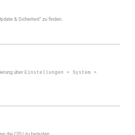
pdate & Sicherheit“ zu finden.
vierung über
Einstellungen > System >
hne die CPU zu belasten.