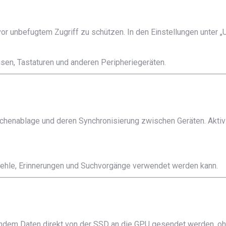
or unbefugtem Zugriff zu schützen. In den Einstellungen unter „U
sen, Tastaturen und anderen Peripheriegeräten.
chenablage und deren Synchronisierung zwischen Geräten. Akti
befehle, Erinnerungen und Suchvorgänge verwendet werden kann.
, indem Daten direkt von der SSD an die GPU gesendet werden, o