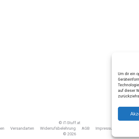
gorien
r
Um dir ein 
Geräteinfor
Technologie
auf dieser 
zurückziehs
Akz
© iT-Stuff.at
ten
Versandarten
Widerrufsbelehrung
AGB
Impressum
Cookie-Ri
© 2026