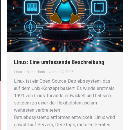
Linux: Eine umfassende Beschreibung
Linux
Von
admin
Januar 7, 2025
Linux ist ein Open-Source-Betriebssystem, das
auf dem Unix-Konzept basiert. Es wurde erstmals
1991 von Linus Torvalds entwickelt und hat sich
seitdem zu einer der flexibelsten und am
weitesten verbreiteten
Betriebssystemplattformen entwickelt. Linux wird
sowohl auf Servern, Desktops, mobilen Geräten