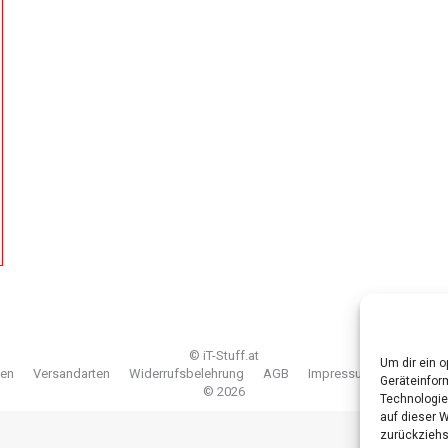
© iT-Stuff.at
Um dir ein 
ten
Versandarten
Widerrufsbelehrung
AGB
Impressum
Cookie-Ri
Geräteinfor
© 2026
Technologie
auf dieser 
zurückziehs