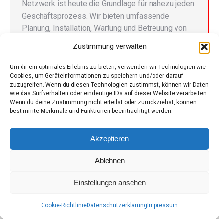
Netzwerk ist heute die Grundlage für nahezu jeden
Geschäftsprozess. Wir bieten umfassende
Planung, Installation, Wartung und Betreuung von
Netzwerkinfrastrukturen auf Basis der bewährten
Zustimmung verwalten
Technologien von Ubiquiti, UniFi und MikroTik. Von
kleinen Unternehmensnetzwerken bis hin zu…
Um dir ein optimales Erlebnis zu bieten, verwenden wir Technologien wie
Cookies, um Geräteinformationen zu speichern und/oder darauf
zuzugreifen. Wenn du diesen Technologien zustimmst, können wir Daten
wie das Surfverhalten oder eindeutige IDs auf dieser Website verarbeiten.
Wenn du deine Zustimmung nicht erteilst oder zurückziehst, können
bestimmte Merkmale und Funktionen beeinträchtigt werden.
© iT-Stuff.at
Akzeptieren
Footer
© 2026
Ablehnen
Einstellungen ansehen
Cookie-Richtlinie
Datenschutzerklärung
Impressum