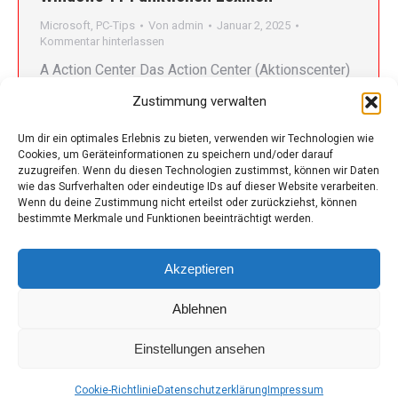
Microsoft
,
PC-Tips
Von
admin
Januar 2, 2025
Kommentar hinterlassen
A Action Center Das Action Center (Aktionscenter)
zeigt Benachrichtigungen und schnelle
Zustimmung verwalten
Einstellungen wie WLAN, Bluetooth und Helligkeit
an. Es kann mit der Tastenkombination Win + A
Um dir ein optimales Erlebnis zu bieten, verwenden wir Technologien wie
Cookies, um Geräteinformationen zu speichern und/oder darauf
aufgerufen werden. Animations Windows 11 bietet
zuzugreifen. Wenn du diesen Technologien zustimmst, können wir Daten
flüssige Animationen beim Minimieren, Maximieren
wie das Surfverhalten oder eindeutige IDs auf dieser Website verarbeiten.
und Wechseln von Fenstern, die das
Wenn du deine Zustimmung nicht erteilst oder zurückziehst, können
bestimmte Merkmale und Funktionen beeinträchtigt werden.
Benutzererlebnis verbessern. App Snap Mit Snap-
Layouts können Fenster schnell und einfach auf…
Akzeptieren
Ablehnen
Einstellungen ansehen
© iT-Stuff.at
Footer
Cookie-Richtlinie
Datenschutzerklärung
Impressum
© 2026