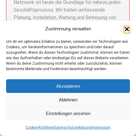
Netzwerk ist heute die Grundlage für nahezu jeden
Geschäftsprozess. Wir bieten umfassende
Planung, Installation, Wartung und Betreuung von
Netzwerkinfrastrukturen auf Basis der bewährten
Zustimmung verwalten
Technologien von Ubiquiti, UniFi und MikroTik. Von
kleinen Unternehmensnetzwerken bis hin zu…
Um dir ein optimales Erlebnis zu bieten, verwenden wir Technologien wie
Cookies, um Geräteinformationen zu speichern und/oder darauf
zuzugreifen. Wenn du diesen Technologien zustimmst, können wir Daten
wie das Surfverhalten oder eindeutige IDs auf dieser Website verarbeiten.
Wenn du deine Zustimmung nicht erteilst oder zurückziehst, können
bestimmte Merkmale und Funktionen beeinträchtigt werden.
© iT-Stuff.at
Akzeptieren
Footer
© 2026
Ablehnen
Einstellungen ansehen
Cookie-Richtlinie
Datenschutzerklärung
Impressum