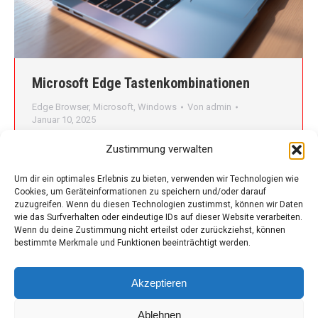
Microsoft Edge Tastenkombinationen
Edge Browser
,
Microsoft
,
Windows
Von
admin
Januar 10, 2025
Microsoft Edge bietet eine Vielzahl von
Zustimmung verwalten
Tastenkombinationen, die das Browsen effizienter
gestalten. Hier ist eine Übersicht der wichtigsten
Um dir ein optimales Erlebnis zu bieten, verwenden wir Technologien wie
Cookies, um Geräteinformationen zu speichern und/oder darauf
Shortcuts: Allgemeine Navigation:
zuzugreifen. Wenn du diesen Technologien zustimmst, können wir Daten
Tastenkombination Aktion Alt + Pfeil links Zur
wie das Surfverhalten oder eindeutige IDs auf dieser Website verarbeiten.
vorherigen Seite navigieren Alt + Pfeil rechts Zur
Wenn du deine Zustimmung nicht erteilst oder zurückziehst, können
bestimmte Merkmale und Funktionen beeinträchtigt werden.
nächsten Seite navigieren F5 oder Strg + R Seite
neu laden Shift + F5 oder Strg + Shift +…
Akzeptieren
Ablehnen