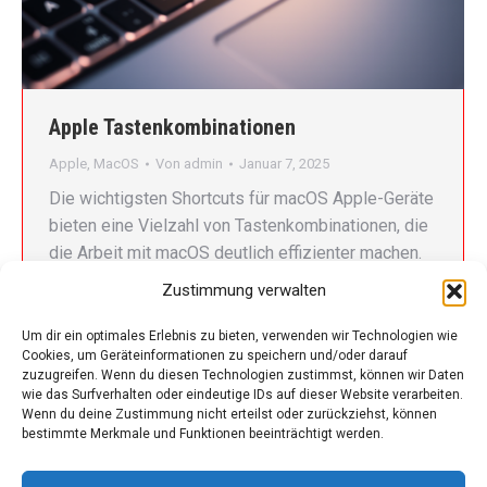
Apple Tastenkombinationen
Apple
,
MacOS
Von
admin
Januar 7, 2025
Die wichtigsten Shortcuts für macOS Apple-Geräte
bieten eine Vielzahl von Tastenkombinationen, die
die Arbeit mit macOS deutlich effizienter machen.
Hier findest du eine Übersicht der nützlichsten
Zustimmung verwalten
Shortcuts sowie deren Anwendungsbereiche, um
deinen Workflow zu optimieren. Allgemeine
Um dir ein optimales Erlebnis zu bieten, verwenden wir Technologien wie
Cookies, um Geräteinformationen zu speichern und/oder darauf
Tastenkombinationen Navigation und
zuzugreifen. Wenn du diesen Technologien zustimmst, können wir Daten
Fensterverwaltung System- und Screenshot-
wie das Surfverhalten oder eindeutige IDs auf dieser Website verarbeiten.
Funktionen Textbearbeitung Virtuelle Desktops und
Wenn du deine Zustimmung nicht erteilst oder zurückziehst, können
bestimmte Merkmale und Funktionen beeinträchtigt werden.
Mission Control Fazit Mit diesen
Tastenkombinationen kannst du…