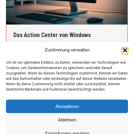
Das Action Center von Windows
Microsoft
,
PC-Tips
Von
admin
Januar 2, 2025
Zustimmung verwalten
Das Action Center ist ein zentraler Ort in Windows,
an dem du Benachrichtigungen und schnelle
Um dir ein optimales Erlebnis zu bieten, verwenden wir Technologien wie
Cookies, um Geräteinformationen zu speichern und/oder darauf
Einstellungen wie WLAN, Bluetooth, Helligkeit und
zuzugreifen. Wenn du diesen Technologien zustimmst, können wir Daten
mehr verwalten kannst. Hier sind die wichtigsten
wie das Surfverhalten oder eindeutige IDs auf dieser Website verarbeiten.
Informationen dazu: Was ist das Action Center?
Wenn du deine Zustimmung nicht erteilst oder zurückziehst, können
bestimmte Merkmale und Funktionen beeinträchtigt werden.
Zugriff auf das Action Center Hauptfunktionen
Einstellungen anpassen Nützlich für den Alltag
Akzeptieren
Ablehnen
Einstellungen ansehen